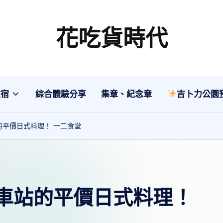
花吃貨時代
分
享
各
地
住宿
綜合體驗分享
集章、紀念章
吉卜力公園
旅
遊
的平價日式料理！ 一二食堂
美
食
行
程、
車站的平價日式料理！
綜
合
體