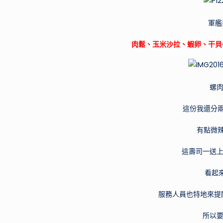
軍艦
肉鬆、玉米沙拉、蝦卵、干貝
螺肉
這份我還分兩
有點微辣
這壽司一送上
看起
服務人員也特地來提
所以要