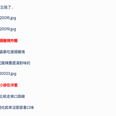
忘我了…
揚酸辣炸雞
喜歡吃唐揚雞塊
式酸辣醬還滿對味的
小排佐洋蔥
比較走爽口路線
過吃起來沒那麼重口味