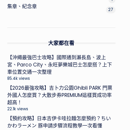
集章、紀念章
27
大家都在看
【沖繩最強巴士攻略】國際通到瀨長島、波上
宮、Parco City、永旺夢樂城巴士怎麼搭？上下
車位置交通一次整理
85.4k views
【2026最強攻略】吉卜力公園Ghibli PARK 門票
外國人怎麼買？大散步券PREMIUM這樣買成功率
超高！
22.1k views
【預約攻略】日本吉伊卡哇拉麵怎麼預約？ちい
かわラーメン 豚申請步驟流程教學一次看懂