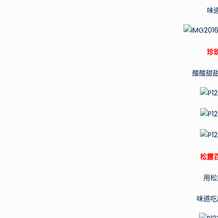
味
珍
酸酸甜甜
松露
用松
味道吃