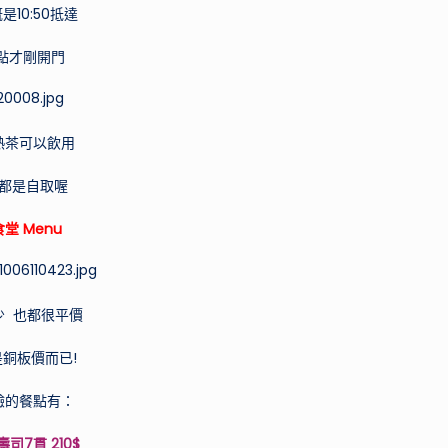
是10:50抵達
箱
網
1點才剛開門
路
上
廣
熱茶可以飲用
告
都是自取喔
打
很
堂 Menu
大
的
產
少 也都很平價
品！
銅板價而已!
驗的餐點有：
司7貫 210$