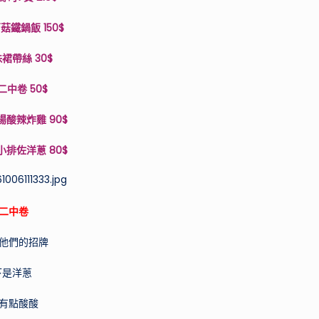
鐵鍋飯 150$
裙帶絲 30$
二中卷 50$
酸辣炸雞 90$
排佐洋蔥 80$
二中卷
他們的招牌
下是洋蔥
有點酸酸