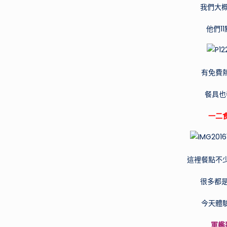
我們大概
他們1
有免費
餐具也
一二食
這裡餐點不
很多都是
今天體
軍艦壽