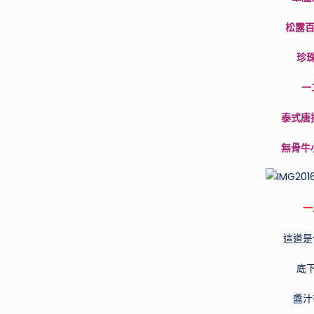
松露百菇
珍珠
一
泰式唐揚
無骨牛小
一
這道是
底
醬汁