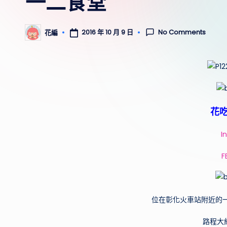
一二食堂
No Comments
2016 年 10 月 9 日
花編
Posted
by
花
I
位在彰化火車站附近的
路程大