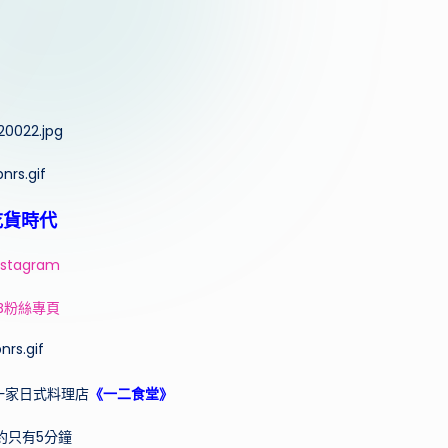
驗
心
得，
提
供
實
用
吃貨時代
的
行
nstagram
程
FB粉絲專頁
規
劃
和
一家日式料理店
《一二食堂》
景
點
約只有5分鐘