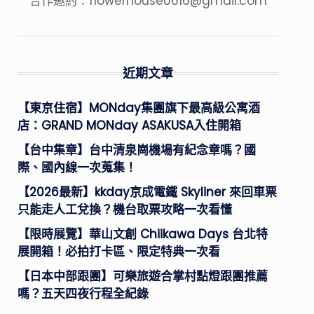
合作邀約：
flowerhouse0616@gmail.com
近期文章
【東京住宿】MONday集團旗下最高級公寓酒
店：GRAND MONday ASAKUSA入住開箱
【台中集章】台中清泉崗機場有紀念章嗎？國
際、國內線一次蒐集！
【2026最新】kkday京成電鐵 Skyliner 來回車票
只能走人工兌換？機台取票攻略一次看懂
【限時展覽】華山文創 Chiikawa Days 台北特
展開箱！必拍打卡區、限定特典一次看
【日本中部跟團】可樂旅遊合掌村點燈跟團推薦
嗎？五天四夜行程全紀錄