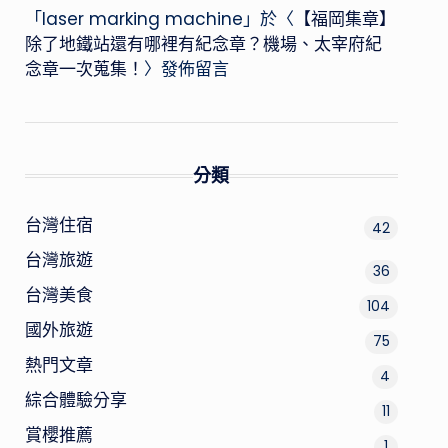
「
laser marking machine
」於〈
【福岡集章】
除了地鐵站還有哪裡有紀念章？機場、太宰府紀
念章一次蒐集！
〉發佈留言
分類
台灣住宿
42
台灣旅遊
36
台灣美食
104
國外旅遊
75
熱門文章
4
綜合體驗分享
11
賞櫻推薦
1