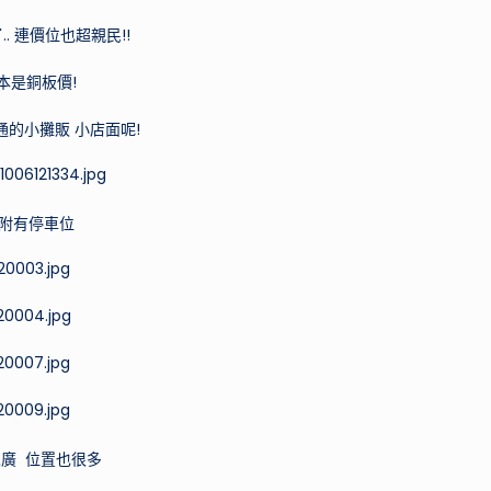
推
. 連價位也超親民!!
薦，
帶
本是銅板價!
你
的小攤販 小店面呢!
探
索
不
附有停車位
同
國
家
的
特
色
景
點，
廣 位置也很多
開