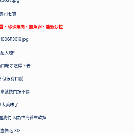
壽司七貫
唇、珍珠螺肉、鮭魚卵、龍蝦沙拉
超大塊!!
口吃才吃得下去!
 但很有口感
來就快門按不停…
來太美味了
醒我們 因為怕海苔會軟掉
盡快吃 XD