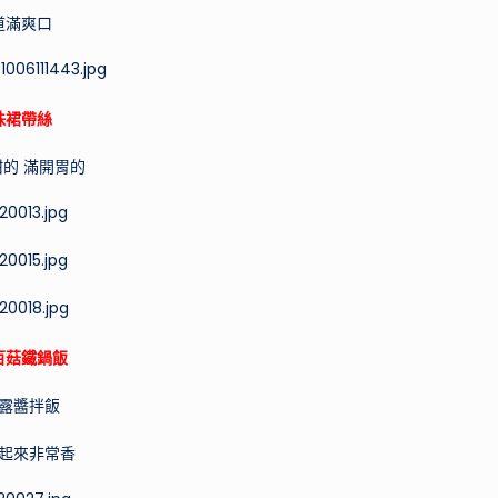
道滿爽口
珠裙帶絲
的 滿開胃的
百菇鐵鍋飯
露醬拌飯
起來非常香