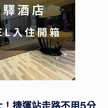
驗
心
得，
提
供
實
用
的
行
程
規
劃
和
景
大！捷運站走路不用5分
點