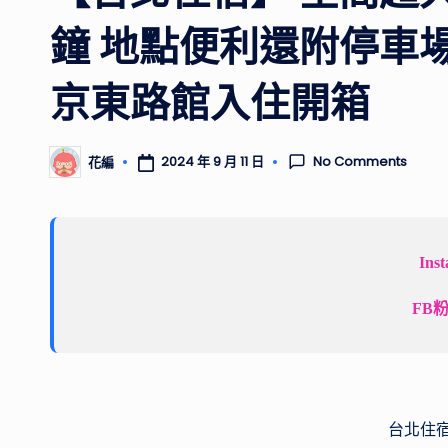
鐘 地點便利還附停車
京東路館入住開箱
No Comments
2024 年 9 月 11 日
花編
Posted
by
Ins
FB
台北住