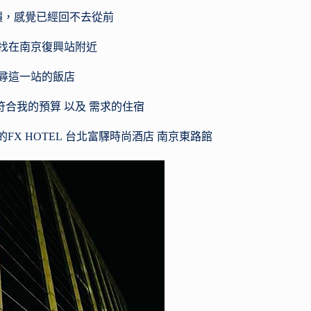
箱
價，感覺已經回不去從前
網
找在南京復興站附近
路
上
尋這一站的飯店
廣
合我的預算 以及 需求的住宿
告
台北富驛時尚酒店 南京東路館
FX HOTEL
打
很
大
的
產
品！