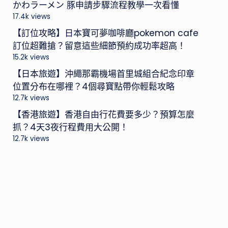
かわラーメン 豚申請步驟流程教學一次看懂
17.4k views
【訂位攻略】日本寶可夢咖啡廳pokemon cafe
訂位超難搶？留意這些細節預約成功率超高！
15.2k views
【日本旅遊】沖繩那霸機場首里城組合紀念印章
位置分布在哪裡？4個尋寶點帶你輕鬆攻略
12.7k views
【香港旅遊】香港自由行花費要多少？預算怎麼
抓？4天3夜行程費用大公開！
12.7k views