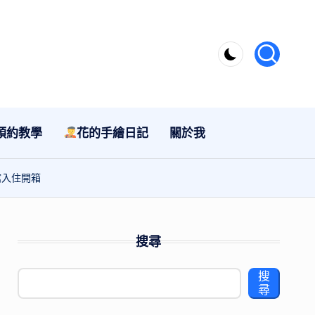
預約教學
花的手繪日記
關於我
館入住開箱
搜尋
搜
尋