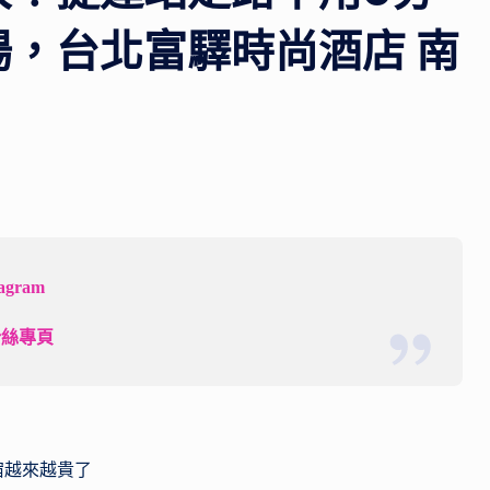
推
場，台北富驛時尚酒店 南
薦，
帶
你
探
索
不
同
國
tagram
家
的
粉絲專頁
特
色
景
點，
宿越來越貴了
開