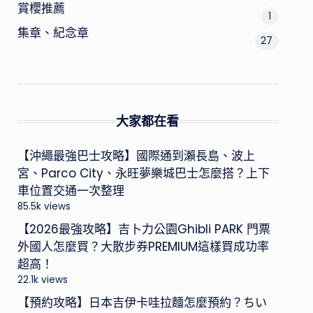
賞櫻推薦
1
集章、紀念章
27
大家都在看
【沖繩最強巴士攻略】國際通到瀨長島、波上
宮、Parco City、永旺夢樂城巴士怎麼搭？上下
車位置交通一次整理
85.5k views
【2026最強攻略】吉卜力公園Ghibli PARK 門票
外國人怎麼買？大散步券PREMIUM這樣買成功率
超高！
22.1k views
【預約攻略】日本吉伊卡哇拉麵怎麼預約？ちい