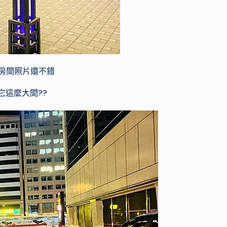
房間照片還不錯
它這麼大間??