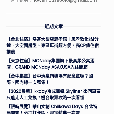
合作邀約：
flowerhouse0616@gmail.com
近期文章
【台北住宿】洛碁大飯店忠孝館｜忠孝敦化站1分
鐘，大空間房型、東區逛街超方便，高CP值住宿
推薦
【東京住宿】MONday集團旗下最高級公寓酒
店：GRAND MONday ASAKUSA入住開箱
【台中集章】台中清泉崗機場有紀念章嗎？國
際、國內線一次蒐集！
【2026最新】kkday京成電鐵 Skyliner 來回車票
只能走人工兌換？機台取票攻略一次看懂
【限時展覽】華山文創 Chiikawa Days 台北特
展開箱！必拍打卡區、限定特典一次看