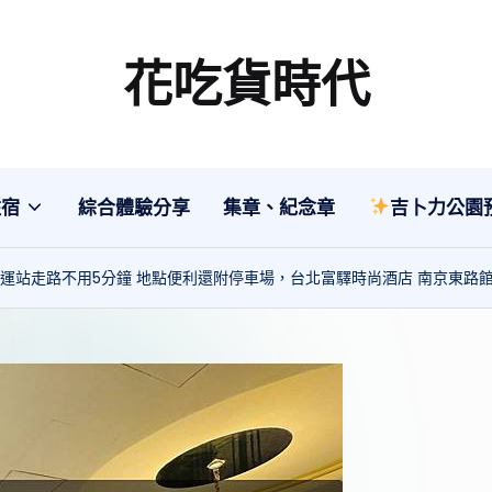
花吃貨時代
分
享
各
地
住宿
綜合體驗分享
集章、紀念章
吉卜力公園
旅
遊
捷運站走路不用5分鐘 地點便利還附停車場，台北富驛時尚酒店 南京東路
美
食
行
程、
綜
合
體