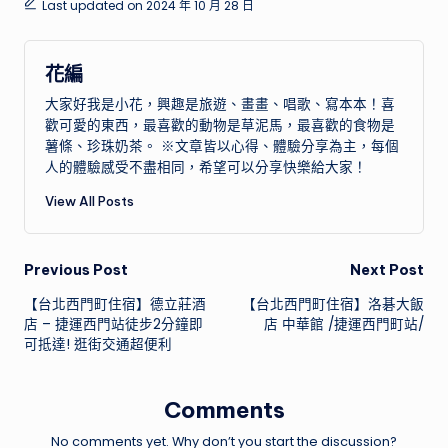
Last updated on 2024 年 10 月 28 日
花編
大家好我是小花，興趣是旅遊、畫畫、唱歌、寫本本！喜
歡可愛的東西，最喜歡的動物是草泥馬，最喜歡的食物是
薯條、珍珠奶茶。 ※文章皆以心得、體驗分享為主，每個
人的體驗感受不盡相同，希望可以分享快樂給大家！
View All Posts
Post
Previous Post
Next Post
【台北西門町住宿】德立莊酒
【台北西門町住宿】洛碁大飯
navigation
店 – 捷運西門站徒步2分鐘即
店 中華館 /捷運西門町站/
可抵達! 逛街交通超便利
Comments
No comments yet. Why don’t you start the discussion?