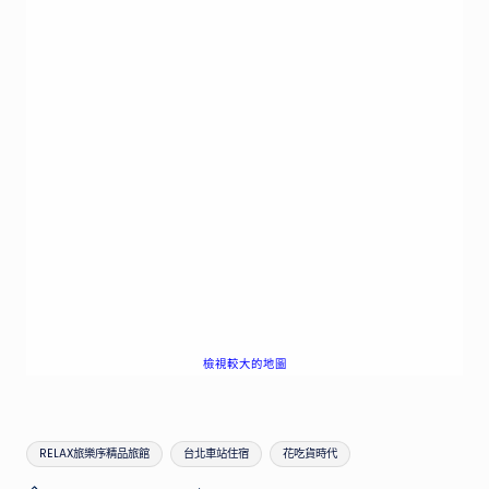
檢視較大的地圖
Tags:
RELAX旅樂序精品旅館
台北車站住宿
花吃貨時代