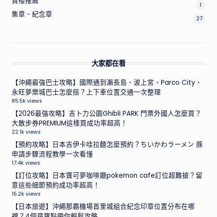
賞櫻推薦
1
集章、紀念章
27
大家都在看
【沖繩最強巴士攻略】國際通到瀨長島、波上宮、Parco City、
永旺夢樂城巴士怎麼搭？上下車位置交通一次整理
85.5k views
【2026最強攻略】吉卜力公園Ghibli PARK 門票外國人怎麼買？
大散步券PREMIUM這樣買成功率超高！
22.1k views
【預約攻略】日本吉伊卡哇拉麵怎麼預約？ちいかわラーメン 豚
申請步驟流程教學一次看懂
17.4k views
【訂位攻略】日本寶可夢咖啡廳pokemon cafe訂位超難搶？留
意這些細節預約成功率超高！
15.2k views
【日本旅遊】沖繩那霸機場首里城組合紀念印章位置分布在哪
裡？4個尋寶點帶你輕鬆攻略