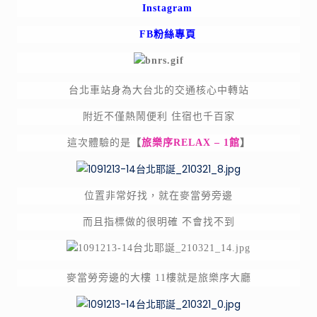
Instagram
家
的
FB粉絲專頁
特
色
景
台北車站身為大台北的交通核心中轉站
點，
開
附近不僅熱鬧便利 住宿也千百家
箱
網
這次體驗的是
【
旅樂序RELAX – 1館
】
路
上
廣
位置非常好找，就在麥當勞旁邊
告
而且指標做的很明確 不會找不到
打
很
大
的
麥當勞旁邊的大樓 11樓就是旅樂序大廳
產
品！