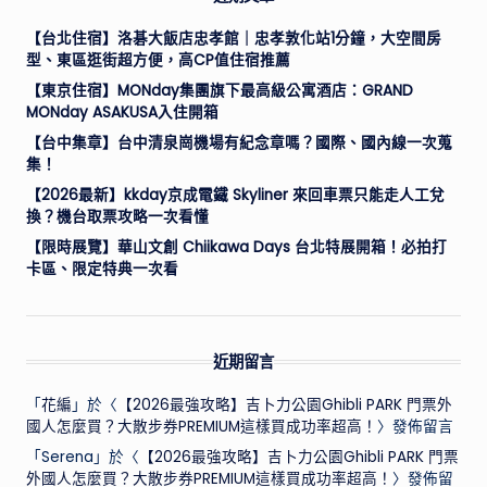
【台北住宿】洛碁大飯店忠孝館｜忠孝敦化站1分鐘，大空間房
型、東區逛街超方便，高CP值住宿推薦
【東京住宿】MONday集團旗下最高級公寓酒店：GRAND
MONday ASAKUSA入住開箱
【台中集章】台中清泉崗機場有紀念章嗎？國際、國內線一次蒐
集！
【2026最新】kkday京成電鐵 Skyliner 來回車票只能走人工兌
換？機台取票攻略一次看懂
【限時展覽】華山文創 Chiikawa Days 台北特展開箱！必拍打
卡區、限定特典一次看
近期留言
「
花編
」於〈
【2026最強攻略】吉卜力公園Ghibli PARK 門票外
國人怎麼買？大散步券PREMIUM這樣買成功率超高！
〉發佈留言
「
Serena
」於〈
【2026最強攻略】吉卜力公園Ghibli PARK 門票
外國人怎麼買？大散步券PREMIUM這樣買成功率超高！
〉發佈留