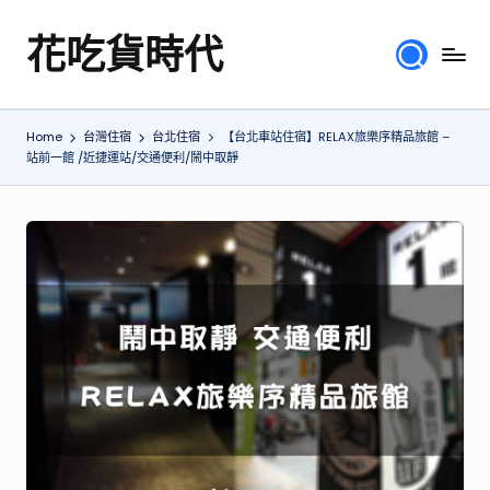
花吃貨時代
Skip
分
to
享
content
各
Home
台灣住宿
台北住宿
【台北車站住宿】RELAX旅樂序精品旅館 –
地
站前一館 /近捷運站/交通便利/鬧中取靜
旅
遊
美
食
行
程、
綜
合
體
驗
心
得，
提