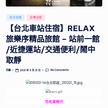
供
實
用
Posted
台北住宿
台灣住宿
的
in
行
【台北車站住宿】RELAX
程
規
旅樂序精品旅館 – 站前一館
劃
和
/近捷運站/交通便利/鬧中
景
點
取靜
推
薦，
No Comments
花編
2021 年 3 月 21 日
Posted
帶
by
你
探
索
不
同
花吃貨時代
國