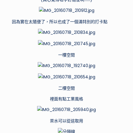
家
的
特
因為實在太隨便了，所以也成了一個滿特別的打卡點
色
景
點，
開
箱
一樓空間
網
路
上
廣
告
二樓空間
打
裡面有點工業風格
很
大
的
茶水可以從這取用
產
品！