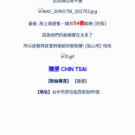
而且價位很平價
54顆
最後…附上兩道餐，總共
蛤蜊 (的殼)
因為他們的蛤蜊實在太多了
所以送餐時就會附碗給你裝殼喔! (貼心吧) 哈哈
隨便 CHIN TSAI
【粉絲專頁】
【隨便】
【地址】
台中市西屯區西安街86號