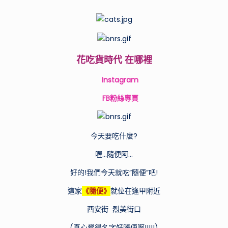
by
供
實
用
的
行
花吃貨時代 在哪裡
程
規
Instagram
劃
和
FB粉絲專頁
景
點
推
今天要吃什麼?
薦，
喔…隨便阿…
帶
你
好的!我們今天就吃”隨便”吧!
探
這家
《隨便》
就位在逢甲附近
索
不
西安街 烈美街口
同
國
(真心覺得名字好隨便啊!!!!!)