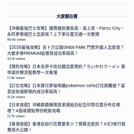
大家都在看
【沖繩最強巴士攻略】國際通到瀨長島、波上宮、Parco City、
永旺夢樂城巴士怎麼搭？上下車位置交通一次整理
85.6k views
【2026最強攻略】吉卜力公園Ghibli PARK 門票外國人怎麼買？
大散步券PREMIUM這樣買成功率超高！
22.1k views
【預約攻略】日本吉伊卡哇拉麵怎麼預約？ちいかわラーメン 豚
申請步驟流程教學一次看懂
17.4k views
【訂位攻略】日本寶可夢咖啡廳pokemon cafe訂位超難搶？留
意這些細節預約成功率超高！
15.2k views
【日本旅遊】沖繩那霸機場首里城組合紀念印章位置分布在哪
裡？4個尋寶點帶你輕鬆攻略
12.7k views
【香港旅遊】香港自由行花費要多少？預算怎麼抓？4天3夜行程
費用大公開！