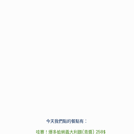
今天我們點的餐點有：
哇賽！爆多蛤蜊義大利麵(青醬) 258$