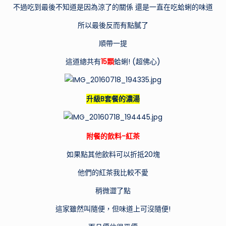
不過吃到最後不知道是因為涼了的關係 還是一直在吃蛤蜊的味道
所以最後反而有點膩了
順帶一提
這道總共有
15顆
蛤蜊! (超佛心)
升級B套餐的濃湯
附餐的飲料-紅茶
如果點其他飲料可以折抵20塊
他們的紅茶我比較不愛
稍微澀了點
這家雖然叫隨便，但味道上可沒隨便!