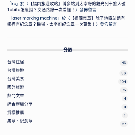
「
kc
」於〈
【福岡旅遊攻略】博多站到太宰府的觀光列車旅人號
Tabito怎麼搭？交通路線一次看懂！
〉發佈留言
「
laser marking machine
」於〈
【福岡集章】除了地鐵站還有
哪裡有紀念章？機場、太宰府紀念章一次蒐集！
〉發佈留言
分類
台灣住宿
43
台灣旅遊
36
台灣美食
104
國外旅遊
75
熱門文章
4
綜合體驗分享
11
賞櫻推薦
1
集章、紀念章
27