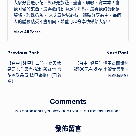
大家好我是小花，興趣是旅遊、畫畫、唱歌、寫本本！喜
歡可愛的東西，最喜歡的動物是草泥馬，最喜歡的食物是
薯條、珍珠奶茶。 ※文章皆以心得、體驗分享為主，每個
人的體驗感受不盡相同，希望可以分享快樂給大家！
View All Posts
Post
Previous Post
Next Post
【台中│逢甲】二訪。夏天就
【台中│逢甲】逢甲商圈焗烤
navigation
是要吃芒果雪花冰-彩虹雪 雪
飯100元有找?? 小資女最愛 –
花冰甜品屋 逢甲旗艦店(已歇
MAK&MAY
業)
Comments
No comments yet. Why don’t you start the discussion?
發佈留言