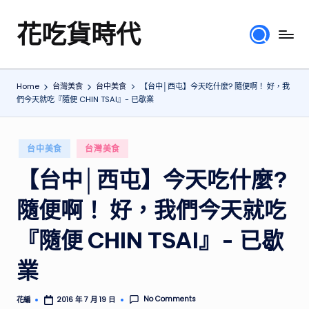
花吃貨時代
Skip
分
to
享
content
各
Home
台灣美食
台中美食
【台中│西屯】今天吃什麼? 隨便啊！ 好，我
地
們今天就吃『隨便 CHIN TSAI』- 已歇業
旅
遊
美
Posted
台中美食
台灣美食
食
in
行
【台中│西屯】今天吃什麼?
程、
隨便啊！ 好，我們今天就吃
綜
合
『隨便 CHIN TSAI』- 已歇
體
驗
業
心
得，
提
No Comments
花編
2016 年 7 月 19 日
Posted