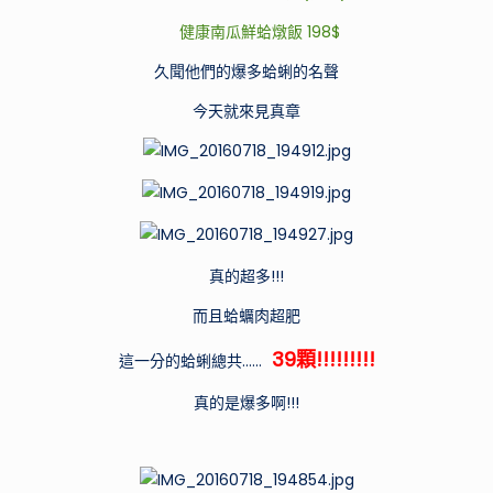
健康南瓜鮮蛤燉飯 198$
久聞他們的爆多蛤蜊的名聲
今天就來見真章
真的超多!!!
而且蛤蠣肉超肥
39顆!!!!!!!!!
這一分的蛤蜊總共……
真的是爆多啊!!!