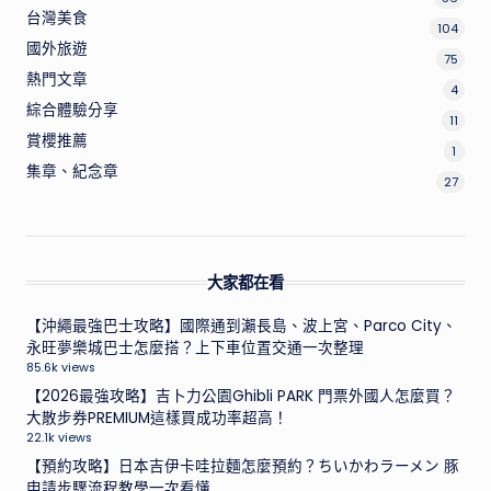
台灣美食
104
國外旅遊
75
熱門文章
4
綜合體驗分享
11
賞櫻推薦
1
集章、紀念章
27
大家都在看
【沖繩最強巴士攻略】國際通到瀨長島、波上宮、Parco City、
永旺夢樂城巴士怎麼搭？上下車位置交通一次整理
85.6k views
【2026最強攻略】吉卜力公園Ghibli PARK 門票外國人怎麼買？
大散步券PREMIUM這樣買成功率超高！
22.1k views
【預約攻略】日本吉伊卡哇拉麵怎麼預約？ちいかわラーメン 豚
申請步驟流程教學一次看懂