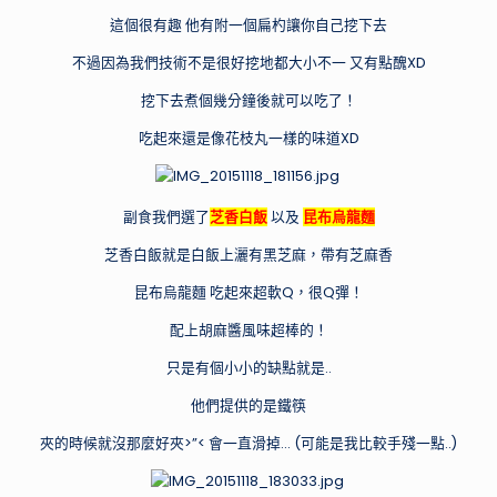
這個很有趣 他有附一個扁杓讓你自己挖下去
不過因為我們技術不是很好挖地都大小不一 又有點醜XD
挖下去煮個幾分鐘後就可以吃了！
吃起來還是像花枝丸一樣的味道XD
副食我們選了
芝香白飯
以及
昆布烏龍麵
芝香白飯就是白飯上灑有黑芝麻，帶有芝麻香
昆布烏龍麵 吃起來超軟Q，很Q彈！
配上胡麻醬風味超棒的！
只是有個小小的缺點就是..
他們提供的是鐵筷
夾的時候就沒那麼好夾>”< 會一直滑掉… (可能是我比較手殘一點..)