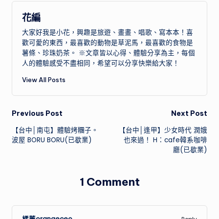
花編
大家好我是小花，興趣是旅遊、畫畫、唱歌、寫本本！喜
歡可愛的東西，最喜歡的動物是草泥馬，最喜歡的食物是
薯條、珍珠奶茶。 ※文章皆以心得、體驗分享為主，每個
人的體驗感受不盡相同，希望可以分享快樂給大家！
View All Posts
Post
Previous Post
Next Post
【台中│南屯】體驗烤糰子。
【台中│逢甲】少女時代 潤娥
navigation
波屋 BORU BORU(已歇業)
也來過！ H：cafe韓系咖啡
廳(已歇業)
1 Comment