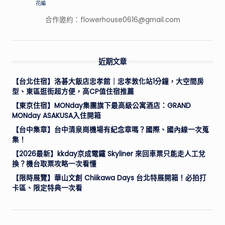
花編
合作邀約：
flowerhouse0616@gmail.com
近期文章
【台北住宿】洛碁大飯店忠孝館｜忠孝敦化站1分鐘，大空間房
型、東區逛街超方便，高CP值住宿推薦
【東京住宿】MONday集團旗下最高級公寓酒店：GRAND
MONday ASAKUSA入住開箱
【台中集章】台中清泉崗機場有紀念章嗎？國際、國內線一次蒐
集！
【2026最新】kkday京成電鐵 Skyliner 來回車票只能走人工兌
換？機台取票攻略一次看懂
【限時展覽】華山文創 Chiikawa Days 台北特展開箱！必拍打
卡區、限定特典一次看