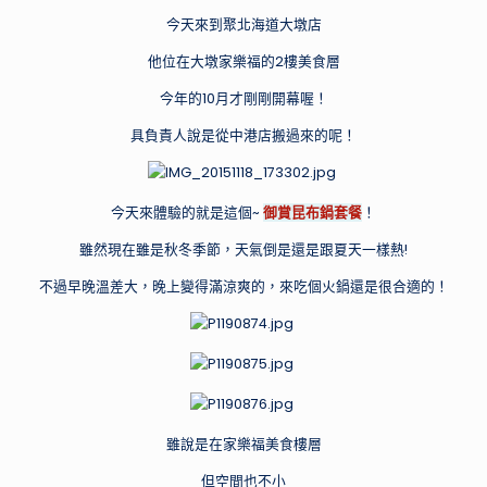
供
今天來到聚北海道大墩店
實
用
他位在大墩家樂福的2樓美食層
的
今年的10月才剛剛開幕喔！
行
程
具負責人說是從中港店搬過來的呢！
規
劃
和
今天來體驗的就是這個~
御賞昆布鍋套餐
！
景
雖然現在雖是秋冬季節，天氣倒是還是跟夏天一樣熱!
點
推
不過早晚溫差大，晚上變得滿涼爽的，來吃個火鍋還是很合適的！
薦，
帶
你
探
索
不
雖說是在家樂福美食樓層
同
但空間也不小
國