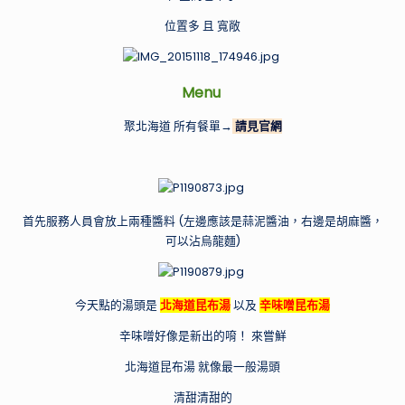
家
位置多 且 寬敞
的
特
色
Menu
景
點，
聚北海道 所有餐單→
請見官網
開
箱
網
路
首先服務人員會放上兩種醬料 (左邊應該是蒜泥醬油，右邊是胡麻醬，
上
可以沾烏龍麵)
廣
告
打
今天點的湯頭是
北海道昆布湯
以及
辛味噌昆布湯
很
大
辛味噌好像是新出的唷！ 來嘗鮮
的
北海道昆布湯 就像最一般湯頭
產
品！
清甜清甜的