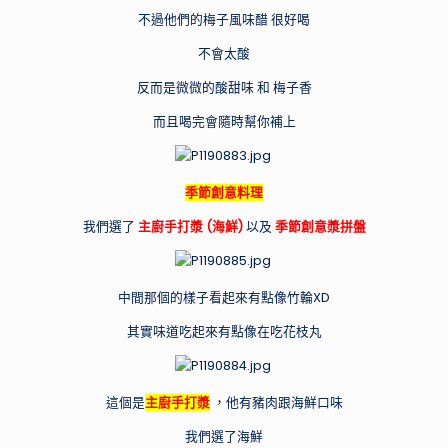
不過他們的梅子風味醋 很好喝
不會太酸
反而是微微的酸甜味 和 梅子香
而且喝完會隨時幫你補上
季節創意料理
我們選了
主廚手打漿 (海鮮)
以及
季節創意漿拼盤
中間那個的樣子看起來有點像竹輪XD
其實味道吃起來有點像在吃花枝丸
這個是
主廚手打漿
，他有豬肉跟海鮮口味
我們選了海鮮