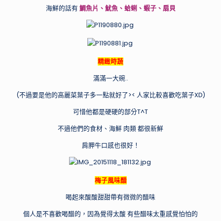
海鮮的話有
鯛魚片、魷魚、蛤蜊、蝦子、扇貝
精緻時蔬
滿滿一大碗..
(不過要是他的高麗菜葉子多一點就好了>< 人家比較喜歡吃葉子XD)
可惜他都是硬硬的部分T^T
不過他們的食材、海鮮 肉類 都很新鮮
肩胛牛口感也很好！
梅子風味醋
喝起來酸酸甜甜帶有微微的醋味
個人是不喜歡喝醋的，因為覺得太酸 有些醋味太重感覺怕怕的