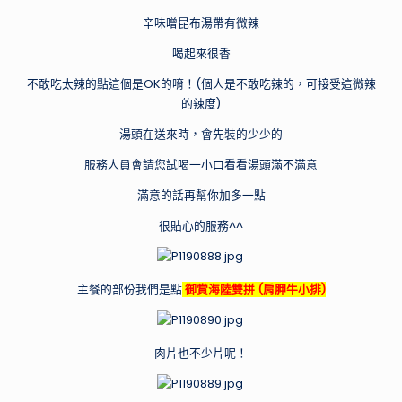
辛味噌昆布湯帶有微辣
喝起來很香
不敢吃太辣的點這個是OK的唷！(個人是不敢吃辣的，可接受這微辣
的辣度)
湯頭在送來時，會先裝的少少的
服務人員會請您試喝一小口看看湯頭滿不滿意
滿意的話再幫你加多一點
很貼心的服務^^
主餐的部份我們是點
御賞海陸雙拼 (肩胛牛小排)
肉片也不少片呢！