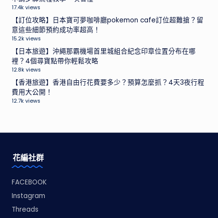
17.4k views
【訂位攻略】日本寶可夢咖啡廳pokemon cafe訂位超難搶？留
意這些細節預約成功率超高！
15.2k views
【日本旅遊】沖繩那霸機場首里城組合紀念印章位置分布在哪
裡？4個尋寶點帶你輕鬆攻略
12.8k views
【香港旅遊】香港自由行花費要多少？預算怎麼抓？4天3夜行程
費用大公開！
12.7k views
花編社群
FACEBOOK
Instagram
Threads