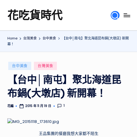
花吃貨時代
Skip
分
to
享
content
各
Home
台灣美食
台中美食
【台中│南屯】聚北海道昆布鍋(大墩店) 新開
地
幕！
旅
遊
美
Posted
台中美食
台灣美食
食
in
行
【台中│南屯】聚北海道昆
程、
布鍋(大墩店) 新開幕！
綜
合
體
1
花編
2015 年 11 月 19 日
Posted
驗
by
心
得，
提
王品集團的餐廳我想大家都不陌生