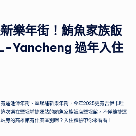
推
薦，
帶
是新樂年街！鮪魚家族飯
你
探
L-Yancheng 過年入住
索
不
同
國
家
的
特
有蓮池潭年街、鹽埕埔新樂年街，今年2025更有吉伊卡哇
色
，這次選在鹽埕埔捷運站的鮪魚家族飯店鹽埕館，不僅離捷運
景
車站旁的高雄館有什麼區別呢？入住體驗帶你來看看！
點，
開