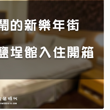
驗
心
得，
提
供
實
用
的
行
程
規
劃
和
景
點