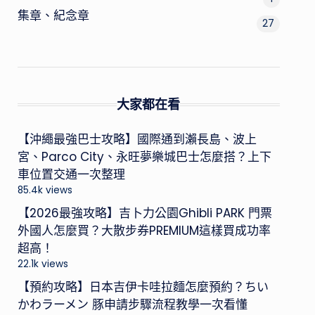
集章、紀念章
27
大家都在看
【沖繩最強巴士攻略】國際通到瀨長島、波上
宮、Parco City、永旺夢樂城巴士怎麼搭？上下
車位置交通一次整理
85.4k views
【2026最強攻略】吉卜力公園Ghibli PARK 門票
外國人怎麼買？大散步券PREMIUM這樣買成功率
超高！
22.1k views
【預約攻略】日本吉伊卡哇拉麵怎麼預約？ちい
かわラーメン 豚申請步驟流程教學一次看懂