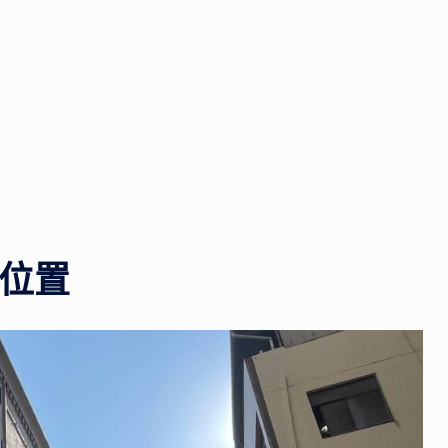
箱
網
路
上
廣
告
打
很
大
位置
的
產
品！