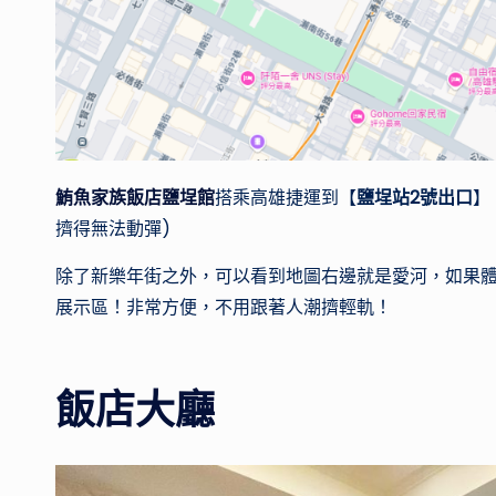
鮪魚家族飯店鹽埕館
搭乘高雄捷運到【
鹽埕站2號出口
】
擠得無法動彈)
除了新樂年街之外，可以看到地圖右邊就是愛河，如果體力
展示區！非常方便，不用跟著人潮擠輕軌！
飯店大廳