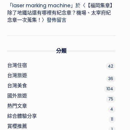
「
laser marking machine
」於〈
【福岡集章】
除了地鐵站還有哪裡有紀念章？機場、太宰府紀
念章一次蒐集！
〉發佈留言
分類
台灣住宿
42
台灣旅遊
36
台灣美食
104
國外旅遊
75
熱門文章
4
綜合體驗分享
11
賞櫻推薦
1