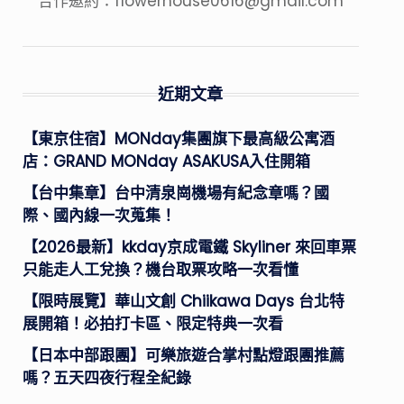
合作邀約：
flowerhouse0616@gmail.com
近期文章
【東京住宿】MONday集團旗下最高級公寓酒
店：GRAND MONday ASAKUSA入住開箱
【台中集章】台中清泉崗機場有紀念章嗎？國
際、國內線一次蒐集！
【2026最新】kkday京成電鐵 Skyliner 來回車票
只能走人工兌換？機台取票攻略一次看懂
【限時展覽】華山文創 Chiikawa Days 台北特
展開箱！必拍打卡區、限定特典一次看
【日本中部跟團】可樂旅遊合掌村點燈跟團推薦
嗎？五天四夜行程全紀錄