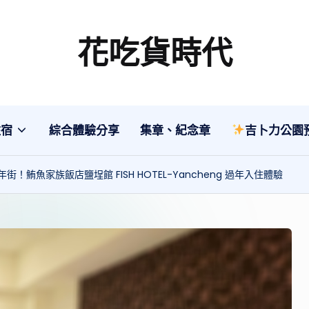
花吃貨時代
分
享
各
地
住宿
綜合體驗分享
集章、紀念章
吉卜力公園
旅
遊
鮪魚家族飯店鹽埕館 FISH HOTEL-Yancheng 過年入住體驗
美
食
行
程、
綜
合
體