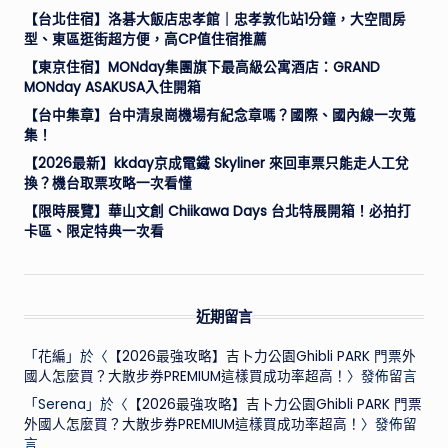
【台北住宿】洛碁大飯店忠孝館｜忠孝敦化站1分鐘，大空間房
型、東區逛街超方便，高CP值住宿推薦
【東京住宿】MONday集團旗下最高級公寓酒店：GRAND
MONday ASAKUSA入住開箱
【台中集章】台中清泉崗機場有紀念章嗎？國際、國內線一次蒐
集！
【2026最新】kkday京成電鐵 Skyliner 來回車票只能走人工兌
換？機台取票攻略一次看懂
【限時展覽】華山文創 Chiikawa Days 台北特展開箱！必拍打
卡區、限定特典一次看
近期留言
「
花編
」於〈
【2026最強攻略】吉卜力公園Ghibli PARK 門票外
國人怎麼買？大散步券PREMIUM這樣買成功率超高！
〉發佈留言
「
Serena
」於〈
【2026最強攻略】吉卜力公園Ghibli PARK 門票
外國人怎麼買？大散步券PREMIUM這樣買成功率超高！
〉發佈留
言