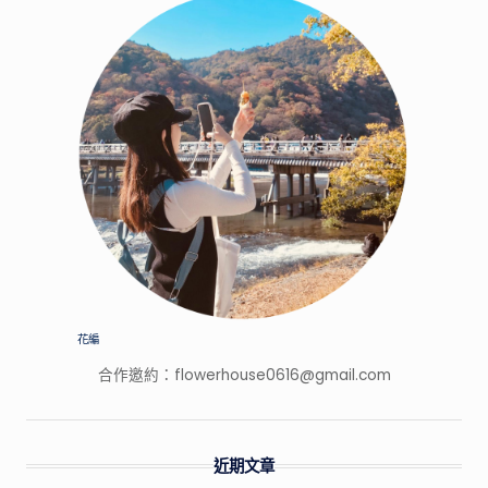
家
的
特
色
景
點，
開
箱
網
路
上
廣
告
花編
打
很
合作邀約：
flowerhouse0616@gmail.com
大
的
產
近期文章
品！