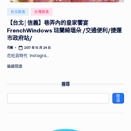
供
實
Posted
台北美食
台灣美食
用
in
【台北│信義】巷弄內的皇家饗宴
的
行
FrenchWindows 琺蘭綺瑥朵 /交通便利/捷運
程
市政府站/
規
花編
2017 年 10 月 24 日
劃
Posted
by
花吃貨時代 Instagra…
和
景
繼續閱讀
點
推
薦，
搜尋
帶
搜
你
尋
探
索
不
同
國