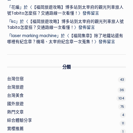
「
花編
」於〈
【福岡旅遊攻略】博多站到太宰府的觀光列車旅人
號Tabito怎麼搭？交通路線一次看懂！
〉發佈留言
「
kc
」於〈
【福岡旅遊攻略】博多站到太宰府的觀光列車旅人號
Tabito怎麼搭？交通路線一次看懂！
〉發佈留言
「
laser marking machine
」於〈
【福岡集章】除了地鐵站還有
哪裡有紀念章？機場、太宰府紀念章一次蒐集！
〉發佈留言
分類
台灣住宿
43
台灣旅遊
36
台灣美食
104
國外旅遊
75
熱門文章
4
綜合體驗分享
11
賞櫻推薦
1