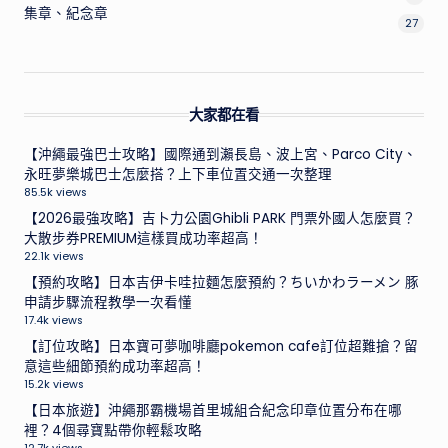
集章、紀念章
27
大家都在看
【沖繩最強巴士攻略】國際通到瀨長島、波上宮、Parco City、
永旺夢樂城巴士怎麼搭？上下車位置交通一次整理
85.5k views
【2026最強攻略】吉卜力公園Ghibli PARK 門票外國人怎麼買？
大散步券PREMIUM這樣買成功率超高！
22.1k views
【預約攻略】日本吉伊卡哇拉麵怎麼預約？ちいかわラーメン 豚
申請步驟流程教學一次看懂
17.4k views
【訂位攻略】日本寶可夢咖啡廳pokemon cafe訂位超難搶？留
意這些細節預約成功率超高！
15.2k views
【日本旅遊】沖繩那霸機場首里城組合紀念印章位置分布在哪
裡？4個尋寶點帶你輕鬆攻略