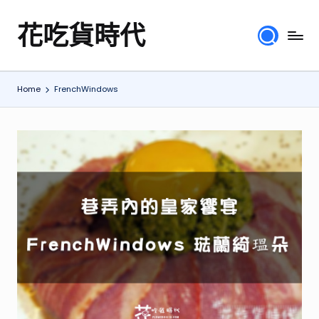
花吃貨時代
Skip
分
to
享
content
各
Home
FrenchWindows
地
旅
遊
美
食
行
程、
綜
合
體
驗
心
得，
提