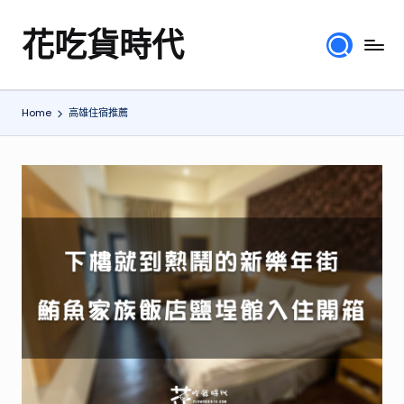
花吃貨時代
Skip
分
to
享
content
各
Home
高雄住宿推薦
地
旅
遊
美
食
行
程、
綜
合
體
驗
心
得，
提