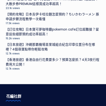
大散步券PREMIUM這樣買成功率超高！
22.1k views
【預約攻略】日本吉伊卡哇拉麵怎麼預約？ちいかわラーメン 豚
申請步驟流程教學一次看懂
17.3k views
【訂位攻略】日本寶可夢咖啡廳pokemon cafe訂位超難搶？留
意這些細節預約成功率超高！
15.2k views
【日本旅遊】沖繩那霸機場首里城組合紀念印章位置分布在哪
裡？4個尋寶點帶你輕鬆攻略
12.7k views
【香港旅遊】香港自由行花費要多少？預算怎麼抓？4天3夜行程
費用大公開！
12.7k views
花編社群