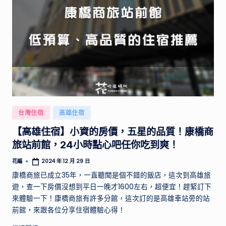
家
的
特
色
景
點，
開
箱
網
Posted
台灣住宿
高雄住宿
路
in
上
【高雄住宿】小資的房價，五星的品質！康橋商
廣
旅站前館，24小時點心吧任你吃到爽！
告
打
花編
2024 年 12 月 29 日
Posted
by
很
康橋商旅已成立35年，一直聽聞是個不錯的飯店，這次到高雄旅
大
遊，查一下房價沒想到平日一晚才1600左右，超便宜！趕緊訂下
的
來體驗一下！康橋商旅有許多分館，這次訂的是高雄車站旁的站
產
前館，來跟各位分享住宿體驗心得！
品！