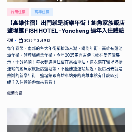
供
實
Posted
台灣住宿
高雄住宿
用
in
【高雄住宿】出門就是新樂年街！鮪魚家族飯店
的
行
鹽埕館 FISH HOTEL-Yancheng 過年入住體驗
程
花編
2025 年 2 月 9 日
Posted
規
by
每年春節，南部的各大年街都擠滿人潮，說到年街，高雄有蓮池
劃
潭年街、鹽埕埔新樂年街，今年2025更有吉伊卡哇在愛河灣展
和
示，十分熱鬧！每次都選擇住宿在高雄車站，這次選在鹽埕埔捷
景
運站的鮪魚家族飯店鹽埕館，不僅離捷運站超近，飯店出去就是
點
熱鬧的新樂年街！鹽埕館跟高雄車站旁的高雄本館有什麼區別
推
呢？入住體驗帶你來看看！
薦，
帶
繼續閱讀
你
探
索
不
同
國