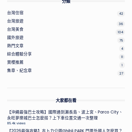
分類
台灣住宿
42
台灣旅遊
36
台灣美食
104
國外旅遊
75
熱門文章
4
綜合體驗分享
11
賞櫻推薦
1
集章、紀念章
27
大家都在看
【沖繩最強巴士攻略】國際通到瀨長島、波上宮、Parco City、
永旺夢樂城巴士怎麼搭？上下車位置交通一次整理
85.4k views
【2026最強攻略】吉卜力公園Ghibli PARK 門票外國人怎麼買？