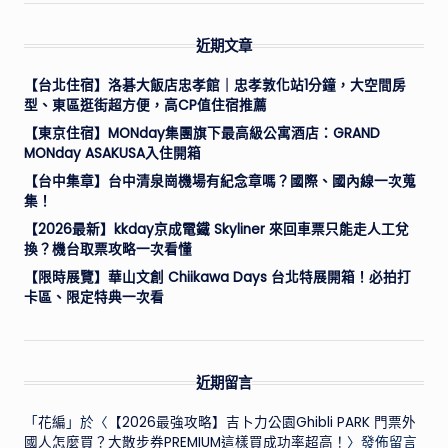
近期文章
【台北住宿】洛碁大飯店忠孝館｜忠孝敦化站1分鐘，大空間房
型、東區逛街超方便，高CP值住宿推薦
【東京住宿】MONday集團旗下最高級公寓酒店：GRAND
MONday ASAKUSA入住開箱
【台中集章】台中清泉崗機場有紀念章嗎？國際、國內線一次蒐
集！
【2026最新】kkday京成電鐵 Skyliner 來回車票只能走人工兌
換？機台取票攻略一次看懂
【限時展覽】華山文創 Chiikawa Days 台北特展開箱！必拍打
卡區、限定特典一次看
近期留言
「
花編
」於〈
【2026最強攻略】吉卜力公園Ghibli PARK 門票外
國人怎麼買？大散步券PREMIUM這樣買成功率超高！
〉發佈留言