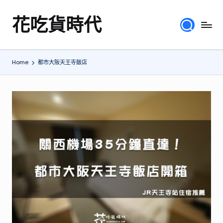
花吃貨時代
Skip
分
to
享
content
各
Home
都市大阪天王寺飯店
地
旅
遊
美
食
行
程、
綜
合
體
驗
心
得，
提