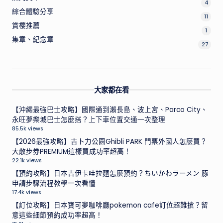
4
綜合體驗分享
11
賞櫻推薦
1
集章、紀念章
27
大家都在看
【沖繩最強巴士攻略】國際通到瀨長島、波上宮、Parco City、
永旺夢樂城巴士怎麼搭？上下車位置交通一次整理
85.5k views
【2026最強攻略】吉卜力公園Ghibli PARK 門票外國人怎麼買？
大散步券PREMIUM這樣買成功率超高！
22.1k views
【預約攻略】日本吉伊卡哇拉麵怎麼預約？ちいかわラーメン 豚
申請步驟流程教學一次看懂
17.4k views
【訂位攻略】日本寶可夢咖啡廳pokemon cafe訂位超難搶？留
意這些細節預約成功率超高！