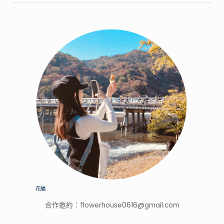
家
的
特
色
景
點，
開
箱
網
路
上
廣
告
打
很
大
花編
的
產
合作邀約：
flowerhouse0616@gmail.com
品！