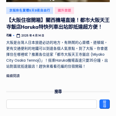
供
實
Posted
京阪奈名賞櫻9天8夜自由行
國外旅遊
用
in
【大阪住宿開箱】關西機場直達！都市大阪天王
的
行
寺飯店Haruka特快列車出站即抵達超方便！
程
花編
2025 年 4 月 14 日
Posted
規
by
大阪是台灣人日本旅遊必訪的地方，有熱鬧的心齋橋、道頓堀，
劃
更有交通便利的地鐵可以到達各個人氣景點。到了大阪，你會選
和
擇住在哪裡呢？推薦各位這家「都市大阪天王寺飯店 (Miyako
景
City Osaka Tennoji)」！搭乘Haruka機場直達只要35分鐘，出
點
站對面就抵達飯店！趕快來看看花編的住宿開箱！
推
薦，
繼續閱讀
帶
你
探
搜尋
索
搜
不
尋
同
國