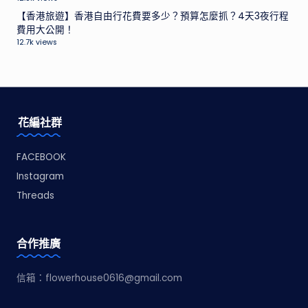
【香港旅遊】香港自由行花費要多少？預算怎麼抓？4天3夜行程
費用大公開！
12.7k views
花編社群
FACEBOOK
Instagram
Threads
合作推廣
信箱：
flowerhouse0616@gmail.com