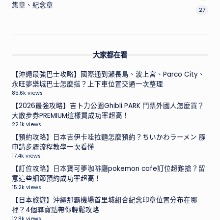
集章、紀念章
27
大家都在看
【沖繩最強巴士攻略】國際通到瀨長島、波上宮、Parco City、
永旺夢樂城巴士怎麼搭？上下車位置交通一次整理
85.6k views
【2026最強攻略】吉卜力公園Ghibli PARK 門票外國人怎麼買？
大散步券PREMIUM這樣買成功率超高！
22.1k views
【預約攻略】日本吉伊卡哇拉麵怎麼預約？ちいかわラーメン 豚
申請步驟流程教學一次看懂
17.4k views
【訂位攻略】日本寶可夢咖啡廳pokemon cafe訂位超難搶？留
意這些細節預約成功率超高！
15.2k views
【日本旅遊】沖繩那霸機場首里城組合紀念印章位置分布在哪
裡？4個尋寶點帶你輕鬆攻略
12.8k views