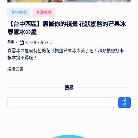
供
實
Posted
台中美食
台灣美食
用
in
【台中西區】震撼你的視覺 花狀擺盤的芒果冰
的
行
春雪冰の屋
程
花編
2018 年 7 月 27 日
Posted
規
by
春雪冰の屋最特色的花狀擺盤芒果冰太美了吧！超好拍照打卡，
劃
根本捨不得吃！
和
景
繼續閱讀
點
推
薦，
搜尋
帶
搜
你
尋
探
索
不
同
國