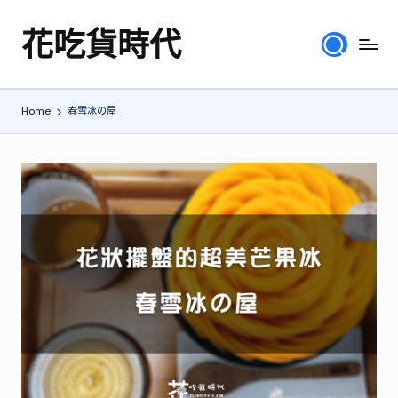
花吃貨時代
Skip
分
to
享
content
各
Home
春雪冰の屋
地
旅
遊
美
食
行
程、
綜
合
體
驗
心
得，
提