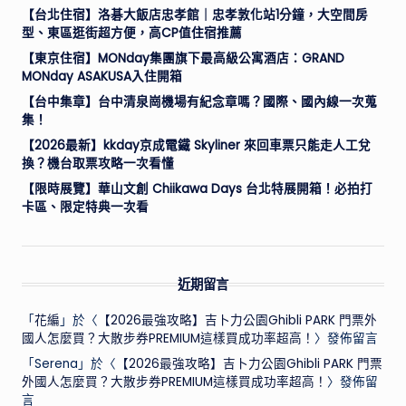
【台北住宿】洛碁大飯店忠孝館｜忠孝敦化站1分鐘，大空間房
型、東區逛街超方便，高CP值住宿推薦
【東京住宿】MONday集團旗下最高級公寓酒店：GRAND
MONday ASAKUSA入住開箱
【台中集章】台中清泉崗機場有紀念章嗎？國際、國內線一次蒐
集！
【2026最新】kkday京成電鐵 Skyliner 來回車票只能走人工兌
換？機台取票攻略一次看懂
【限時展覽】華山文創 Chiikawa Days 台北特展開箱！必拍打
卡區、限定特典一次看
近期留言
「
花編
」於〈
【2026最強攻略】吉卜力公園Ghibli PARK 門票外
國人怎麼買？大散步券PREMIUM這樣買成功率超高！
〉發佈留言
「
Serena
」於〈
【2026最強攻略】吉卜力公園Ghibli PARK 門票
外國人怎麼買？大散步券PREMIUM這樣買成功率超高！
〉發佈留
言