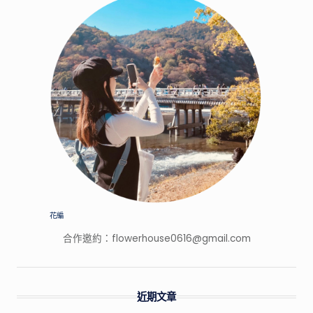
家
的
特
色
景
點，
開
箱
網
路
上
廣
告
花編
打
很
合作邀約：
flowerhouse0616@gmail.com
大
的
產
近期文章
品！