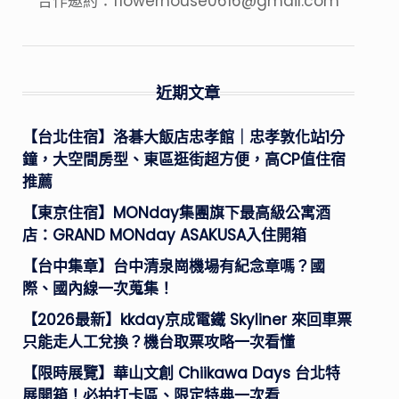
合作邀約：
flowerhouse0616@gmail.com
近期文章
【台北住宿】洛碁大飯店忠孝館｜忠孝敦化站1分
鐘，大空間房型、東區逛街超方便，高CP值住宿
推薦
【東京住宿】MONday集團旗下最高級公寓酒
店：GRAND MONday ASAKUSA入住開箱
【台中集章】台中清泉崗機場有紀念章嗎？國
際、國內線一次蒐集！
【2026最新】kkday京成電鐵 Skyliner 來回車票
只能走人工兌換？機台取票攻略一次看懂
【限時展覽】華山文創 Chiikawa Days 台北特
展開箱！必拍打卡區、限定特典一次看