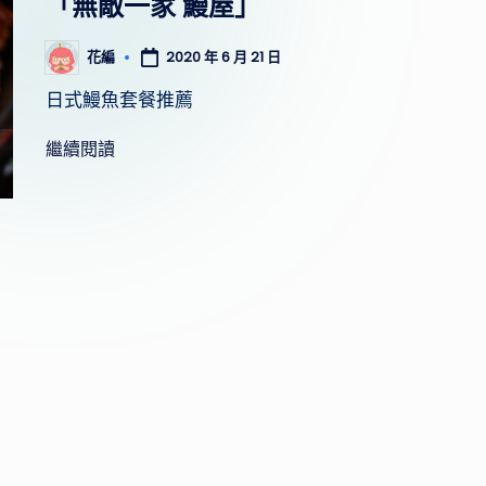
「無敵一家 鰻屋」
驗
心
2020 年 6 月 21 日
花編
Posted
by
得，
日式鰻魚套餐推薦
提
繼續閱讀
供
實
用
的
行
程
規
劃
和
景
點