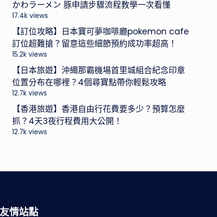
かわラーメン 豚申請步驟流程教學一次看懂
17.4k views
【訂位攻略】日本寶可夢咖啡廳pokemon cafe
訂位超難搶？留意這些細節預約成功率超高！
15.2k views
【日本旅遊】沖繩那霸機場首里城組合紀念印章
位置分布在哪裡？4個尋寶點帶你輕鬆攻略
12.7k views
【香港旅遊】香港自由行花費要多少？預算怎麼
抓？4天3夜行程費用大公開！
12.7k views
友情站點