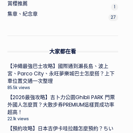
賞櫻推薦
1
集章、紀念章
27
大家都在看
【沖繩最強巴士攻略】國際通到瀨長島、波上
宮、Parco City、永旺夢樂城巴士怎麼搭？上下
車位置交通一次整理
85.5k views
【2026最強攻略】吉卜力公園Ghibli PARK 門票
外國人怎麼買？大散步券PREMIUM這樣買成功率
超高！
22.1k views
【預約攻略】日本吉伊卡哇拉麵怎麼預約？ちい