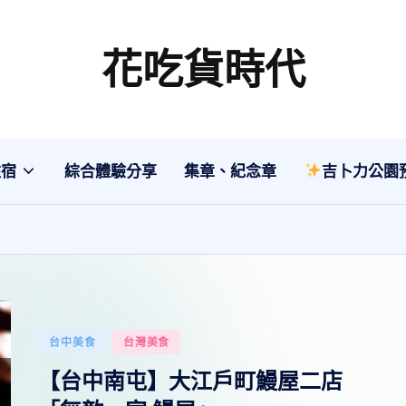
花吃貨時代
分
享
各
地
住宿
綜合體驗分享
集章、紀念章
吉卜力公園
旅
遊
美
食
行
程、
Posted
台中美食
台灣美食
綜
in
合
【台中南屯】大江戶町鰻屋二店
體