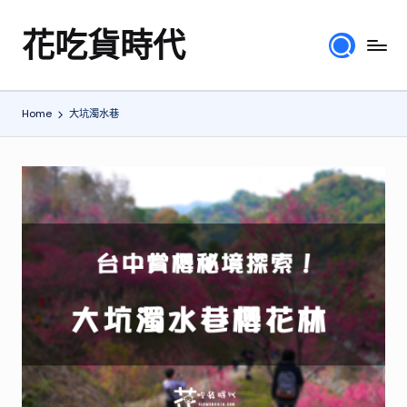
花吃貨時代
Skip
分
to
享
content
各
Home
大坑濁水巷
地
旅
遊
美
食
行
程、
綜
合
體
驗
心
得，
提