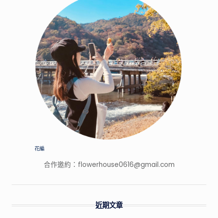
家
的
特
色
景
點，
開
箱
網
路
上
廣
告
花編
打
合作邀約：
flowerhouse0616@gmail.com
很
大
的
產
近期文章
品！