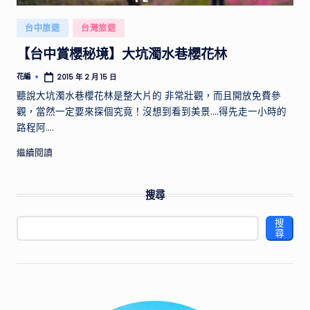
供
實
Posted
台中旅遊
台灣旅遊
用
in
【台中賞櫻秘境】大坑濁水巷櫻花林
的
行
花編
2015 年 2 月 15 日
Posted
程
by
聽說大坑濁水巷櫻花林是整大片的 非常壯觀，而且開放免費參
規
觀，當然一定要來探個究竟！沒想到看到美景....得先走一小時的
劃
路程阿....
和
景
繼續閱讀
點
推
搜尋
薦，
帶
搜
你
尋
探
索
不
同
國