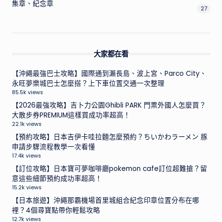
集章、紀念章
27
大家都在看
【沖繩最強巴士攻略】國際通到瀨長島、波上宮、Parco City、
永旺夢樂城巴士怎麼搭？上下車位置交通一次整理
85.5k views
【2026最強攻略】吉卜力公園Ghibli PARK 門票外國人怎麼買？
大散步券PREMIUM這樣買成功率超高！
22.1k views
【預約攻略】日本吉伊卡哇拉麵怎麼預約？ちいかわラーメン 豚
申請步驟流程教學一次看懂
17.4k views
【訂位攻略】日本寶可夢咖啡廳pokemon cafe訂位超難搶？留
意這些細節預約成功率超高！
15.2k views
【日本旅遊】沖繩那霸機場首里城組合紀念印章位置分布在哪
裡？4個尋寶點帶你輕鬆攻略
12.7k views