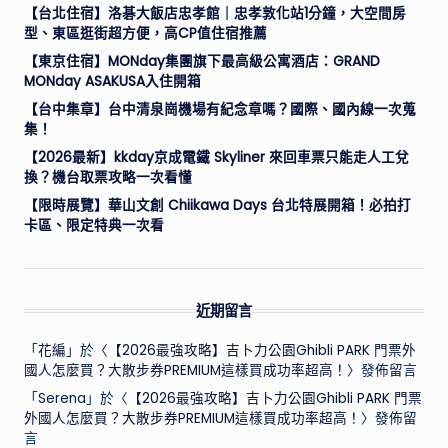
【台北住宿】洛碁大飯店忠孝館｜忠孝敦化站1分鐘，大空間房
型、東區逛街超方便，高CP值住宿推薦
【東京住宿】MONday集團旗下最高級公寓酒店：GRAND
MONday ASAKUSA入住開箱
【台中集章】台中清泉崗機場有紀念章嗎？國際、國內線一次蒐
集！
【2026最新】kkday京成電鐵 Skyliner 來回車票只能走人工兌
換？機台取票攻略一次看懂
【限時展覽】華山文創 Chiikawa Days 台北特展開箱！必拍打
卡區、限定特典一次看
近期留言
「
花編
」於〈
【2026最強攻略】吉卜力公園Ghibli PARK 門票外
國人怎麼買？大散步券PREMIUM這樣買成功率超高！
〉發佈留言
「
Serena
」於〈
【2026最強攻略】吉卜力公園Ghibli PARK 門票
外國人怎麼買？大散步券PREMIUM這樣買成功率超高！
〉發佈留
言