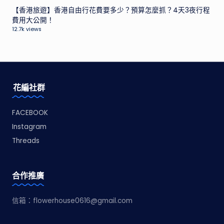
【香港旅遊】香港自由行花費要多少？預算怎麼抓？4天3夜行程
費用大公開！
12.7k views
花編社群
FACEBOOK
Instagram
Threads
合作推廣
信箱：
flowerhouse0616@gmail.com