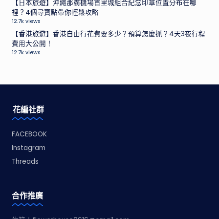
【日本旅遊】沖繩那霸機場首里城組合紀念印章位置分布在哪
裡？4個尋寶點帶你輕鬆攻略
12.7k views
【香港旅遊】香港自由行花費要多少？預算怎麼抓？4天3夜行程
費用大公開！
12.7k views
花編社群
FACEBOOK
Instagram
Threads
合作推廣