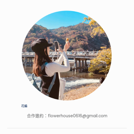
家
的
特
色
景
點，
開
箱
網
路
上
廣
告
打
很
花編
大
的
合作邀約：
flowerhouse0616@gmail.com
產
品！