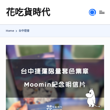
花吃貨時代
Skip
分
to
享
content
各
Home
台中燈會
地
旅
遊
美
食
行
程、
綜
合
體
驗
心
得，
提