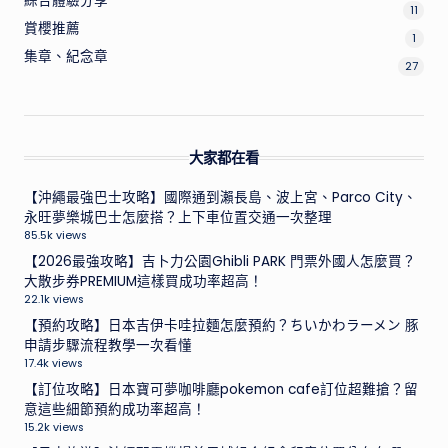
綜合體驗分享
11
賞櫻推薦
1
集章、紀念章
27
大家都在看
【沖繩最強巴士攻略】國際通到瀨長島、波上宮、Parco City、
永旺夢樂城巴士怎麼搭？上下車位置交通一次整理
85.5k views
【2026最強攻略】吉卜力公園Ghibli PARK 門票外國人怎麼買？
大散步券PREMIUM這樣買成功率超高！
22.1k views
【預約攻略】日本吉伊卡哇拉麵怎麼預約？ちいかわラーメン 豚
申請步驟流程教學一次看懂
17.4k views
【訂位攻略】日本寶可夢咖啡廳pokemon cafe訂位超難搶？留
意這些細節預約成功率超高！
15.2k views