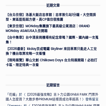
近期文章
【台北住宿】洛碁大飯店忠孝館｜忠孝敦化站1分鐘，大空間房
型、東區逛街超方便，高CP值住宿推薦
【東京住宿】MONday集團旗下最高級公寓酒店：GRAND
MONday ASAKUSA入住開箱
【台中集章】台中清泉崗機場有紀念章嗎？國際、國內線一次蒐
集！
【2026最新】kkday京成電鐵 Skyliner 來回車票只能走人工兌
換？機台取票攻略一次看懂
【限時展覽】華山文創 Chiikawa Days 台北特展開箱！必拍打
卡區、限定特典一次看
近期留言
「
花編
」於〈
【2026最強攻略】吉卜力公園Ghibli PARK 門票外
國人怎麼買？大散步券PREMIUM這樣買成功率超高！
〉發佈留言
「
Serena
」於〈
【2026最強攻略】吉卜力公園Ghibli PARK 門票