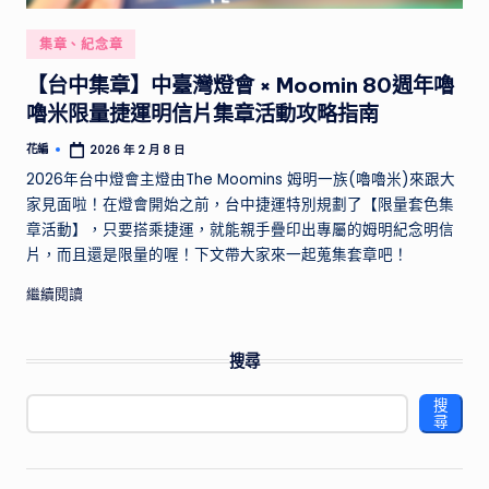
供
實
Posted
集章、紀念章
用
in
【台中集章】中臺灣燈會 × Moomin 80週年嚕
的
行
嚕米限量捷運明信片集章活動攻略指南
程
花編
2026 年 2 月 8 日
Posted
規
by
2026年台中燈會主燈由The Moomins 姆明一族(嚕嚕米)來跟大
劃
家見面啦！在燈會開始之前，台中捷運特別規劃了【限量套色集
和
章活動】，只要搭乘捷運，就能親手疊印出專屬的姆明紀念明信
景
片，而且還是限量的喔！下文帶大家來一起蒐集套章吧！
點
推
繼續閱讀
薦，
帶
你
搜尋
探
搜
索
尋
不
同
國