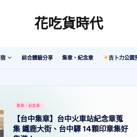
花吃貨時代
分
享
各
地
住宿
綜合體驗分享
集章、紀念章
吉卜力公園
旅
遊
美
食
行
Posted
集章、紀念章
程、
in
綜
【台中集章】台中火車站紀念章蒐
合
集 鐵鹿大街、台中驛 14顆印章集好
體