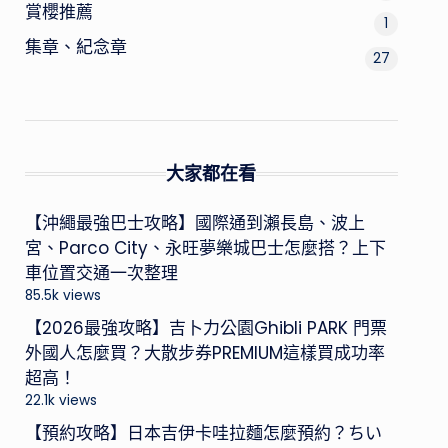
賞櫻推薦
1
集章、紀念章
27
大家都在看
【沖繩最強巴士攻略】國際通到瀨長島、波上
宮、Parco City、永旺夢樂城巴士怎麼搭？上下
車位置交通一次整理
85.5k views
【2026最強攻略】吉卜力公園Ghibli PARK 門票
外國人怎麼買？大散步券PREMIUM這樣買成功率
超高！
22.1k views
【預約攻略】日本吉伊卡哇拉麵怎麼預約？ちい