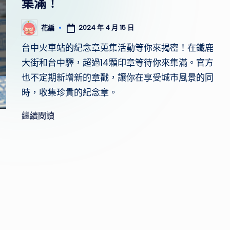
集滿！
驗
心
2024 年 4 月 15 日
花編
Posted
by
得，
台中火車站的紀念章蒐集活動等你來揭密！在鐵鹿
提
大街和台中驛，超過14顆印章等待你來集滿。官方
供
也不定期新增新的章戳，讓你在享受城市風景的同
實
時，收集珍貴的紀念章。
用
的
繼續閱讀
行
程
規
劃
和
景
點