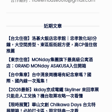
合作邀約：
flowerhouse0616@gmail.com
近期文章
【台北住宿】洛碁大飯店忠孝館｜忠孝敦化站1分
鐘，大空間房型、東區逛街超方便，高CP值住宿
推薦
【東京住宿】MONday集團旗下最高級公寓酒
店：GRAND MONday ASAKUSA入住開箱
【台中集章】台中清泉崗機場有紀念章嗎？國
際、國內線一次蒐集！
【2026最新】kkday京成電鐵 Skyliner 來回車票
只能走人工兌換？機台取票攻略一次看懂
【限時展覽】華山文創 Chiikawa Days 台北特
展開箱！必拍打卡區、限定特典一次看