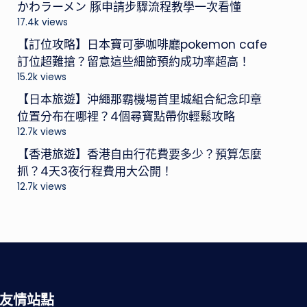
かわラーメン 豚申請步驟流程教學一次看懂
17.4k views
【訂位攻略】日本寶可夢咖啡廳pokemon cafe
訂位超難搶？留意這些細節預約成功率超高！
15.2k views
【日本旅遊】沖繩那霸機場首里城組合紀念印章
位置分布在哪裡？4個尋寶點帶你輕鬆攻略
12.7k views
【香港旅遊】香港自由行花費要多少？預算怎麼
抓？4天3夜行程費用大公開！
12.7k views
友情站點