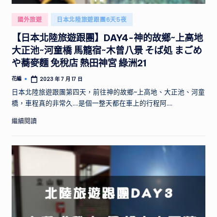
供
實
Posted
國外旅遊
日本北陸旅遊跟團6天5夜
用
in
【日本北陸旅遊跟團】DAY4-神的故鄉~上高地
的
行
大正池~河童橋 馬籠宿~木曾八景 そば処 まごめ
程
や蕎麥麵 免稅店 熱田神宮 綠洲21
規
花編
2023 年 7 月 17 日
劃
Posted
by
日本北陸旅遊跟團第四天，前往神的故鄉~上高地、大正池、河童
和
橋，車程真的非常久....是個一整天都在車上的行程阿....
景
點
繼續閱讀
推
薦，
帶
你
探
索
不
同
國