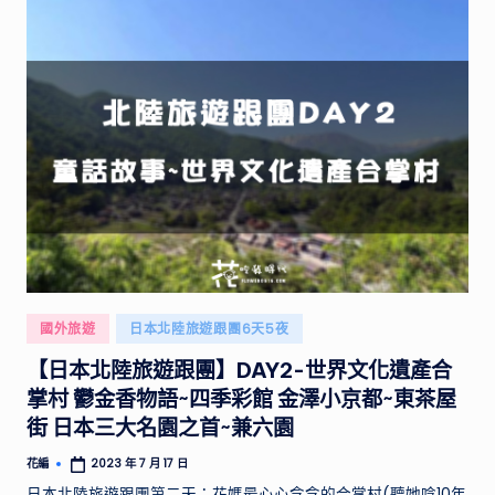
Posted
國外旅遊
日本北陸旅遊跟團6天5夜
in
【日本北陸旅遊跟團】DAY2-世界文化遺產合
掌村 鬱金香物語~四季彩館 金澤小京都~東茶屋
街 日本三大名園之首~兼六園
花編
2023 年 7 月 17 日
Posted
by
日本北陸旅遊跟團第二天：花媽最心心念念的合掌村(聽她唸10年