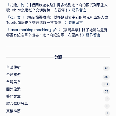
「
花編
」於〈
【福岡旅遊攻略】博多站到太宰府的觀光列車旅人
號Tabito怎麼搭？交通路線一次看懂！
〉發佈留言
「
kc
」於〈
【福岡旅遊攻略】博多站到太宰府的觀光列車旅人號
Tabito怎麼搭？交通路線一次看懂！
〉發佈留言
「
laser marking machine
」於〈
【福岡集章】除了地鐵站還有
哪裡有紀念章？機場、太宰府紀念章一次蒐集！
〉發佈留言
分類
台灣住宿
43
台灣旅遊
36
台灣美食
104
國外旅遊
75
熱門文章
4
綜合體驗分享
11
賞櫻推薦
1