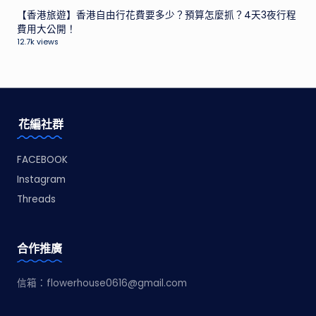
【香港旅遊】香港自由行花費要多少？預算怎麼抓？4天3夜行程
費用大公開！
12.7k views
花編社群
FACEBOOK
Instagram
Threads
合作推廣
信箱：
flowerhouse0616@gmail.com