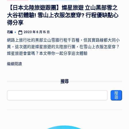
in
【日本北陸旅遊跟團】燦星旅遊 立山黑部雪之
大谷初體驗! 雪山上衣服怎麼穿? 行程優缺點心
得分享
花編
2023 年 6 月 15 日
Posted
by
網路上旅行社的黑部立山雪牆行程千百種，但其實路線都大同小
異，這次選的是燦星旅遊的北陸旅行團，在雪山上衣服怎麼穿？
燦星旅遊會雷嗎？本文帶你一起分享這次體驗
繼續閱讀
搜尋
搜
尋