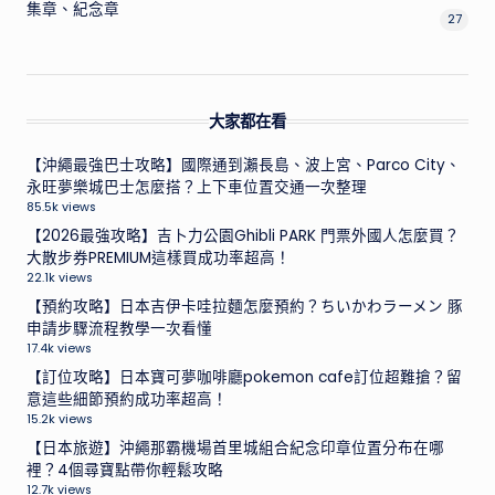
集章、紀念章
27
大家都在看
【沖繩最強巴士攻略】國際通到瀨長島、波上宮、Parco City、
永旺夢樂城巴士怎麼搭？上下車位置交通一次整理
85.5k views
【2026最強攻略】吉卜力公園Ghibli PARK 門票外國人怎麼買？
大散步券PREMIUM這樣買成功率超高！
22.1k views
【預約攻略】日本吉伊卡哇拉麵怎麼預約？ちいかわラーメン 豚
申請步驟流程教學一次看懂
17.4k views
【訂位攻略】日本寶可夢咖啡廳pokemon cafe訂位超難搶？留
意這些細節預約成功率超高！
15.2k views
【日本旅遊】沖繩那霸機場首里城組合紀念印章位置分布在哪
裡？4個尋寶點帶你輕鬆攻略
12.7k views