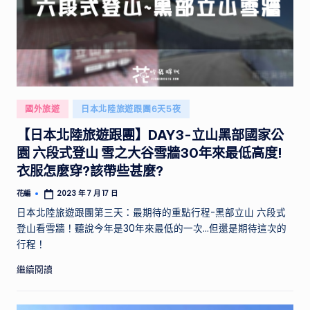
家
的
特
色
景
點，
Posted
開
國外旅遊
日本北陸旅遊跟團6天5夜
in
箱
【日本北陸旅遊跟團】DAY3-立山黑部國家公
網
園 六段式登山 雪之大谷雪牆30年來最低高度!
路
衣服怎麼穿?該帶些甚麼?
上
廣
花編
2023 年 7 月 17 日
Posted
告
by
日本北陸旅遊跟團第三天：最期待的重點行程-黑部立山 六段式
打
登山看雪牆！聽說今年是30年來最低的一次...但還是期待這次的
很
行程！
大
的
繼續閱讀
產
品！