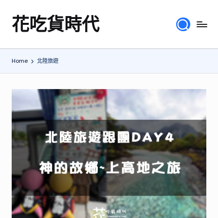
花吃貨時代
Skip
分
to
享
content
各
Home
北陸旅遊
地
旅
遊
美
食
行
程、
綜
合
體
驗
心
得，
提